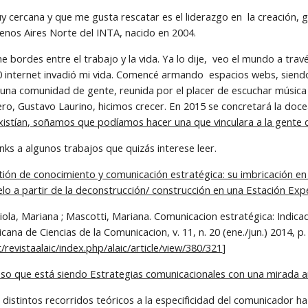
 cercana y que me gusta rescatar es el liderazgo en  la creación, g
enos Aires Norte del INTA, nacido en 2004.
ne bordes entre el trabajo y la vida. Ya lo dije,  veo el mundo a tr
0 internet invadió mi vida. Comencé armando  espacios webs, siend
 una comunidad de gente, reunida por el placer de escuchar música 
ro, Gustavo Laurino, hicimos crecer. En 2015 se concretará la doce
xistían, soñamos que podíamos hacer una que vinculara a la gente d
inks a algunos trabajos que quizás interese leer.
tión de conocimiento y comunicación estratégica: su imbricación en 
lo a partir de la deconstrucción/ construcción en una Estación Ex
iola, Mariana ; Mascotti, Mariana. Comunicacion estratégica: Indica
/revistaalaic/index.php/alaic/article/view/380/321
]
eso que está siendo Estrategias comunicacionales con una mirada 
 distintos recorridos teóricos a la especificidad del comunicador ha 