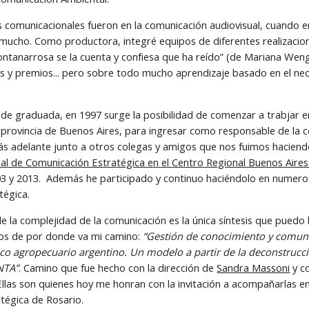
 comunicacionales fueron en la comunicación audiovisual, cuando e
ucho. Como productora, integré equipos de diferentes realizacio
ontanarrosa se la cuenta y confiesa que ha reído” (de Mariana Weng
as y premios... pero sobre todo mucho aprendizaje basado en el ne
de graduada, en 1997 surge la posibilidad de comenzar a trabjar en
provincia de Buenos Aires, para ingresar como responsable de la c
Más adelante junto a otros colegas y amigos que nos fuimos hacien
al de Comunicación Estratégica en el Centro Regional Buenos Aires
03 y 2013.  Además he participado y continuo haciéndolo en numero
tégica.
e la complejidad de la comunicación es la única síntesis que puedo ha
ros de por donde va mi camino: 
“Gestión de conocimiento y comunic
gico agropecuario argentino. Un modelo a partir de la deconstrucc
NTA”
. Camino que fue hecho con la dirección de 
Sandra Massoni
 y c
llas son quienes hoy me honran con la invitación a acompañarlas en 
tégica de Rosario.