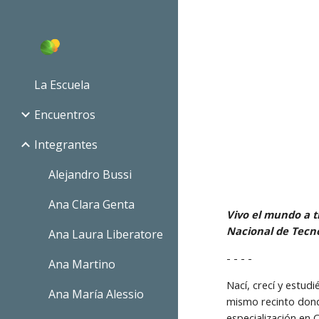
Sk
La Escuela
Encuentros
Integrantes
Alejandro Bussi
Ana Clara Genta
Vivo el mundo a t
Nacional de Tecno
Ana Laura Liberatore
- - - -
Ana Martino
Nací, crecí y estud
Ana María Alessio
mismo recinto dond
especialización en