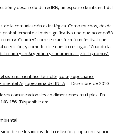
estión y desarrollo de redBN, un espacio de intranet del 
avés de la comunicación estratégica. Como muchos, desde 
o probablemente el más significativo uno que acompañó 
country. 
Country2.com
 se transformó un festival que 
aba edición, y como lo dice nuestro eslogan 
"Cuando las 
el country en Argentina y sudamérica... y lo logramos"
.
el sistema científico tecnológico agropecuario 
perimental Agropecuaria del INTA
  – Diciembre de 2010
dores comunicacionales en dimensiones multiples. En: 
Revista Latinoamericana de Ciencias de la Comunicacion, v. 11, n. 20 (ene./jun.) 2014, p. 148-156. [Disponible en: 
ambiental
sido desde los inicios de la reflexión propia un espacio 