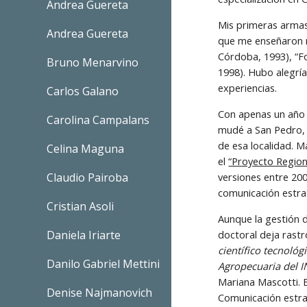
Andrea Guereta
Mis primeras armas
Andrea Guereta
que me enseñaron m
Córdoba, 1993), “F
Bruno Menarvino
1998). Hubo alegrí
experiencias.
Carlos Galano
Con apenas un año 
Carolina Campalans
mudé a San Pedro, 
de esa localidad. 
Celina Maguna
el 
“Proyecto Region
Claudio Pairoba
versiones entre 20
comunicación estra
Cristian Asoli
Aunque la gestión d
Daniela Iriarte
doctoral deja rast
científico tecnoló
Danilo Gabriel Mettini
Agropecuaria del I
Mariana Mascotti. E
Denise Najmanovich
Comunicación estra