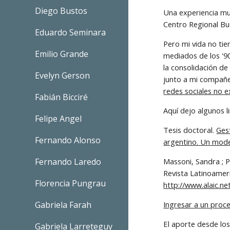
Diego Bustos
Una experiencia muy
Centro Regional Bu
Eduardo Seminara
Pero mi vida no tie
Emilio Grande
mediados de los '9
la consolidación de
Evelyn Gerson
junto a mi compañe
redes sociales no e
Fabián Bicciré
Aquí dejo algunos l
Felipe Angel
Tesis doctoral. 
Ges
Fernando Alonso
argentino. Un mode
Fernando Laredo
Massoni, Sandra ; P
Florencia Pungrau
http://www.alaic.net
Gabriela Farah
Ingresar a un proc
El aporte desde los
Gabriela Larreteguy