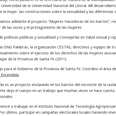
Universidad de la Universidad Nacional del Litoral. Allí desarrollam
de la mujer, las construcciones sobre la sexualidad y las diferencias
evamos adelante el proyecto “Mujeres Hacedoras de los barrios”, re
r de las voces y el protagonismo de las mujeres.
de políticas públicas y sexualidad y Consejerías en Salud sexual y re
 la ONG Palabras, la organización CESTAS, directivos y equipo de tr
elevamiento sobre el ejercicio de los derechos de las mujeres asoc
raspe de la Provincia de Santa Fe (2011).
o para el Gobierno de la Provincia de Santa Fe. Coordino el área de 
 Encendida
.
a es un proyecto enclavado en los barrios del noroeste de la ciudad
te dejo el cuerpo en un trabajo que muchas veces se hace cuesta ar
ionales.
ncé a trabajar en el Instituto Nacional de Tecnología Agropecuar
Por último, participé en campañas electorales locales haciendo inve