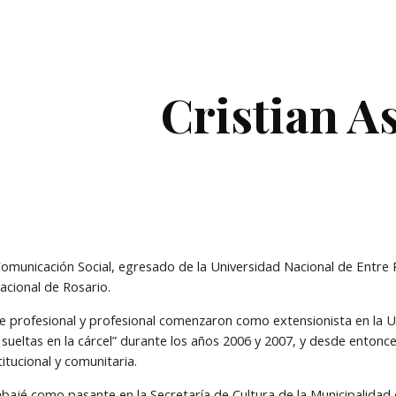
ip to main content
Skip to navigat
Cristian As
omunicación Social, egresado de la Universidad Nacional de Entre Río
acional de Rosario.
e profesional y profesional comenzaron como extensionista en la U
sueltas en la cárcel” durante los años 2006 y 2007, y desde entonce
titucional y comunitaria.
bajé como pasante en la Secretaría de Cultura de la Municipalidad