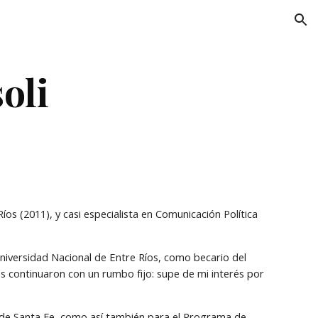
ion
oli
s (2011), y casi especialista en Comunicación Política 
niversidad Nacional de Entre Ríos, como becario del 
s continuaron con un rumbo fijo: supe de mi interés por 
 de Santa Fe, como así también para el Programa de 