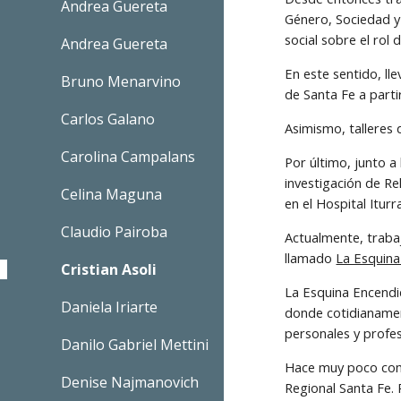
Andrea Guereta
Género, Sociedad y 
social sobre el rol 
Andrea Guereta
En este sentido, ll
Bruno Menarvino
de Santa Fe a parti
Carlos Galano
Asimismo, talleres 
Carolina Campalans
Por último, junto a
investigación de R
Celina Maguna
en el Hospital Itur
Claudio Pairoba
Actualmente, trabaj
llamado 
La Esquina
Cristian Asoli
La Esquina Encendid
Daniela Iriarte
donde cotidianamen
personales y profes
Danilo Gabriel Mettini
Hace muy poco come
Denise Najmanovich
Regional Santa Fe. 